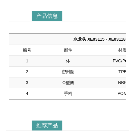
产品信息
水龙头 XE03115 - XE03118
编号
部件
材质
1
体
PVC/POM
2
密封圈
TPE
3
O型圈
NBR
4
手柄
POM
推荐产品